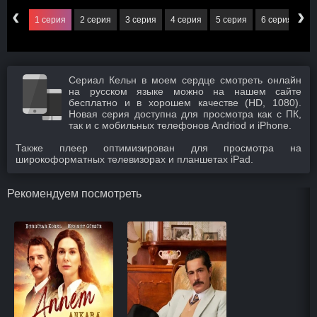
‹
›
1 серия
2 серия
3 серия
4 серия
5 серия
6 серия
7 
Сериал Кельн в моем сердце смотреть онлайн
на русском языке можно на нашем сайте
бесплатно и в хорошем качестве (HD, 1080).
Новая серия доступна для просмотра как с ПК,
так и с мобильных телефонов Andriod и iPhone.
Также плеер оптимизирован для просмотра на
широкоформатных телевизорах и планшетах iPad.
Рекомендуем посмотреть