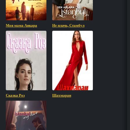
Моя мама Анкара
Не плачь, Стамбул
Сказка Роз
Шахмаран