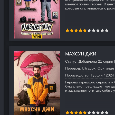
«Встречи» — турецкий сериа
меняют жизни героев. В цен
которые сталкиваются с раз
МАХСУН ДЖИ
Статус:
Добавлена 21 серия 
Перевод:
Ultradox, Оригинал
Производство:
Турция /
2024
Героем турецкого сериала «
буквально преследуют неуда
и заставляют считать себя л