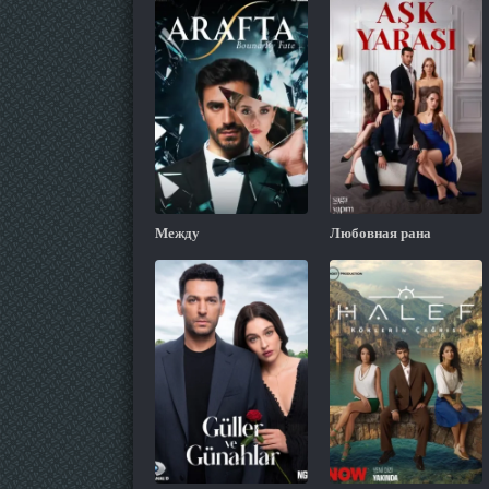
Между
Любовная рана