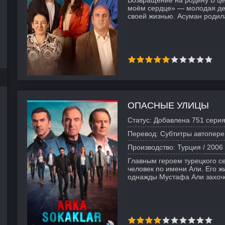
Возвращение на родину В це
моём сердце» — молодая дев
своей жизнью. Асуман родила
ОПАСНЫЕ УЛИЦЫ
Статус:
Добавлена 751 серия
Перевод:
Субтитры автопере
Производство:
Турция /
2006
Главным героем турецкого с
человек по имени Али. Его ж
однажды Мустафа Али захоч