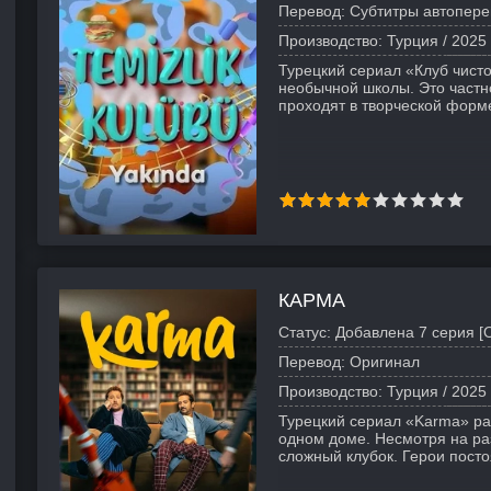
Перевод:
Субтитры автопере
Производство:
Турция /
2025
Турецкий сериал «Клуб чисто
необычной школы. Это частн
проходят в творческой форм
КАРМА
Статус:
Добавлена 7 серия [
Перевод:
Оригинал
Производство:
Турция /
2025
Турецкий сериал «Karma» ра
одном доме. Несмотря на ра
сложный клубок. Герои пост