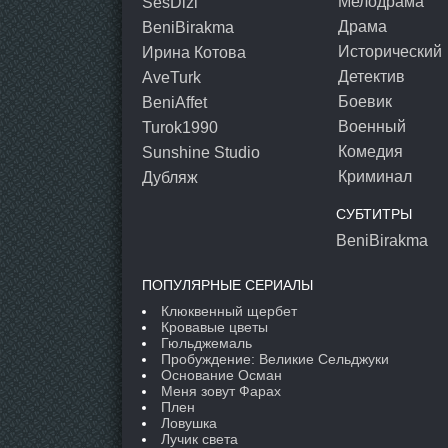
Мелодрама
SesDizi
Драма
BeniBirakma
Исторический
Ирина Котова
Детектив
AveTurk
Боевик
BeniAffet
Военный
Turok1990
Комедия
Sunshine Studio
Криминал
Дубляж
СУБТИТРЫ
BeniBirakma
ПОПУЛЯРНЫЕ СЕРИАЛЫ
Клюквенный щербет
Кровавые цветы
Гюльджемаль
Пробуждение: Великие Сельджуки
Основание Осман
Меня зовут Фарах
Плен
Ловушка
Лучик света