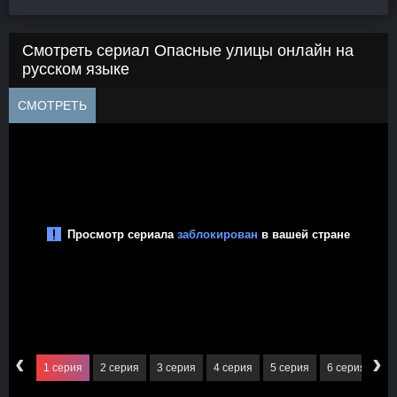
Смотреть сериал Опасные улицы онлайн на
русском языке
СМОТРЕТЬ
‹
›
1 серия
2 серия
3 серия
4 серия
5 серия
6 серия
7 