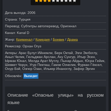
Дата выхода:
2006
Страна:
Турция
Перевод:
Субтитры автоперевод, Оригинал
Канал:
Kanal D
Жанр:
Криминал
/
Комедия
/
Боевик
/
Драма
Режиссер:
Орхан Огуз
Актеры:
Арас Булут Ийнемли, Берк Октай, Эзги Эюбоглу,
Аныл Челик, Гюльджан Арслан, Аху Сунгур, Итыр Эсен,
Ырмак Юнал, Мелда Арат Мутлу, Пынар Айдын, Юсра Гейик,
Шевкет Чорух, Угур Пекташ, Гамзе Озчелик, Фуркан Гёксел,
Онур Бэй, Озгюр Озан, Илькер Инаноглу, Зафер Эргин
Обновлён:
Выходит
Описание «Опасные улицы» на русском
языке