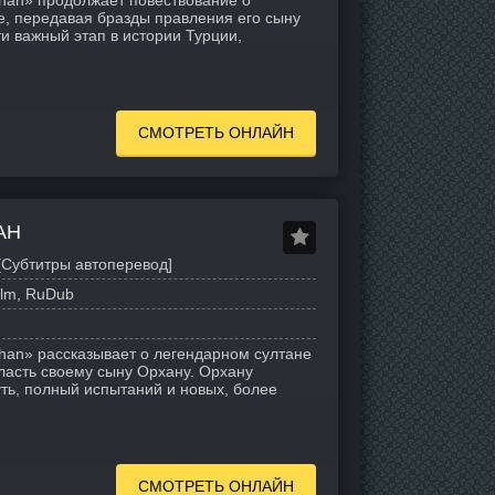
rhan» продолжает повествование о
, передавая бразды правления его сыну
и важный этап в истории Турции,
СМОТРЕТЬ ОНЛАЙН
АН
[Субтитры автоперевод]
ilm, RuDub
rhan» рассказывает о легендарном султане
ласть своему сыну Орхану. Орхану
ть, полный испытаний и новых, более
СМОТРЕТЬ ОНЛАЙН