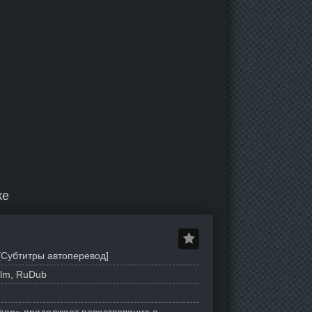
ке
[Субтитры автоперевод]
ilm, RuDub