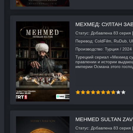
МЕХМЕД: СУЛТАН ЗА
Статус:
Добавлена 83 серия [
Перевод:
ColdFilm, RuDub, Ul
Производство:
Турция /
2024
Турецкий сериал «Мехмед су
правлении и истории выдаю
империи Османа этого госпо
MEHMED SULTAN ZAV
Статус:
Добавлена 83 серия [