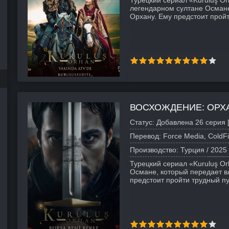
Турецкий сериал «Kuruluş O
легендарном султане Османе
Орхану. Ему предстоит пройт
ВОСХОЖДЕНИЕ: ОРХ
Статус:
Добавлена 26 серия 
Перевод:
Force Media, ColdF
Производство:
Турция /
2025
Турецкий сериал «Kuruluş O
Османе, который передает в
предстоит пройти трудный пу