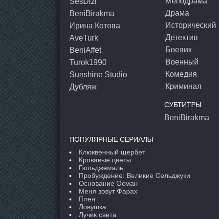
Мелодрама
SesDizi
Драма
BeniBirakma
Исторический
Ирина Котова
Детектив
AveTurk
Боевик
BeniAffet
Военный
Turok1990
Комедия
Sunshine Studio
Криминал
Дубляж
СУБТИТРЫ
BeniBirakma
ПОПУЛЯРНЫЕ СЕРИАЛЫ
Клюквенный щербет
Кровавые цветы
Гюльджемаль
Пробуждение: Великие Сельджуки
Основание Осман
Меня зовут Фарах
Плен
Ловушка
Лучик света