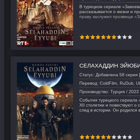
В турецком сериале «Завое
рассказывается о жизни и п
праву заслужил прозвище «З
СЕЛАХАДДИН ЭЙЮБ
Статус:
Добавлена 58 серия [
Перевод:
ColdFilm, RuDub, Ul
Производство:
Турция /
2023
События турецкого сериала
XII столетии и повествуют о
след в истории. Он родился 