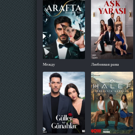
Между
Любовная рана