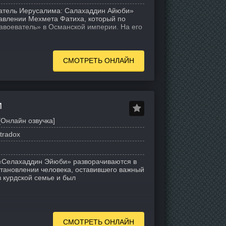
ватель Иерусалима: Салахаддин Айюби»
равлении Мехмета Фатиха, который по
авоеватель» в Османской империи. На его
СМОТРЕТЬ ОНЛАЙН
И
Онлайн озвучка]
tradox
 «Селахаддин Эйюби» разворачиваются в
 становлении человека, оставившего важный
в курдской семье и был
СМОТРЕТЬ ОНЛАЙН