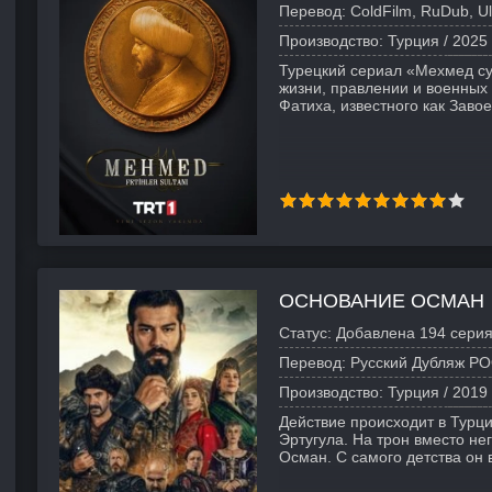
Перевод:
ColdFilm, RuDub, Ul
Производство:
Турция /
2025
Турецкий сериал «Мехмед сул
жизни, правлении и военны
Фатиха, известного как Заво
ОСНОВАНИЕ ОСМАН
Статус:
Добавлена 194 серия
Перевод:
Русский Дубляж РО
Производство:
Турция /
2019
Действие происходит в Турци
Эртугула. На трон вместо н
Осман. С самого детства он 