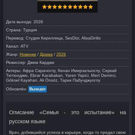
Дата выхода:
2026
Страна:
Турция
Перевод:
Студия Кириллица, SesDizi, AlisaDirilis
Канал:
ATV
Жанр:
Новинки
/
Драма
/
2026
Режиссер:
Джем Карджи
Актеры:
Афра Сарачоглу, Кенан Имирзалыоглу, Серкай
Тютюнджю, Ebrar Karabakan, Yaren Yapici, Mert Demirci,
Göksel Kayahan, Ali Önsöz, Тарик Пабучджуоглу
Обновлён:
Выходит
Описание «Семья - это испытание» на
русском языке
Врач, добившийся успеха в карьере, когда-то предал свою