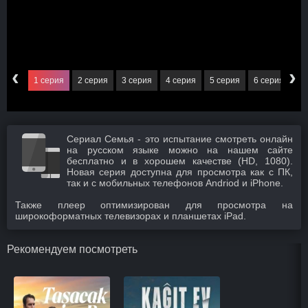
‹
›
1 серия
2 серия
3 серия
4 серия
5 серия
6 серия
7 
Сериал Семья - это испытание смотреть онлайн
на русском языке можно на нашем сайте
бесплатно и в хорошем качестве (HD, 1080).
Новая серия доступна для просмотра как с ПК,
так и с мобильных телефонов Andriod и iPhone.
Также плеер оптимизирован для просмотра на
широкоформатных телевизорах и планшетах iPad.
Рекомендуем посмотреть