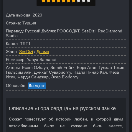
Дата выхода:
2020
Страна:
Турция
Перевод:
Русский Дубляж РООСОДКТ, SesDizi, RedDiamond
Studio
Канал:
TRT1
Жанр:
SesDizi
/
Драма
Режиссер:
Yahya Samanci
Актеры:
Ecem Özkaya, Semih Ertürk, Берк Атан, Гулхан Текин,
Гюльсим Али, Джихат Сувариоглу, Назли Пинар Кая, Феза
Исик, Ферди Санджар, Эсер Еюбоглу
Обновлён:
Выходит
Описание «Гора сердца» на русском языке
Сюжет повествует об истории любви, в которой двум
возлюбленным было не суждено быть вместе,