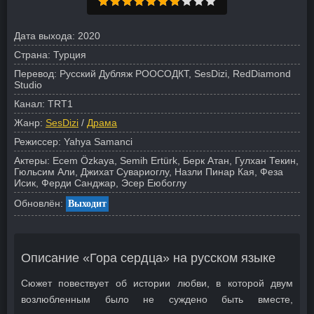
Дата выхода:
2020
Страна:
Турция
Перевод:
Русский Дубляж РООСОДКТ, SesDizi, RedDiamond
Studio
Канал:
TRT1
Жанр:
SesDizi
/
Драма
Режиссер:
Yahya Samanci
Актеры:
Ecem Özkaya, Semih Ertürk, Берк Атан, Гулхан Текин,
Гюльсим Али, Джихат Сувариоглу, Назли Пинар Кая, Феза
Исик, Ферди Санджар, Эсер Еюбоглу
Обновлён:
Выходит
Описание «Гора сердца» на русском языке
Сюжет повествует об истории любви, в которой двум
возлюбленным было не суждено быть вместе,