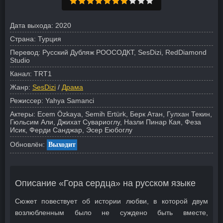
Дата выхода:
2020
Страна:
Турция
Перевод:
Русский Дубляж РООСОДКТ, SesDizi, RedDiamond
Studio
Канал:
TRT1
Жанр:
SesDizi
/
Драма
Режиссер:
Yahya Samanci
Актеры:
Ecem Özkaya, Semih Ertürk, Берк Атан, Гулхан Текин,
Гюльсим Али, Джихат Сувариоглу, Назли Пинар Кая, Феза
Исик, Ферди Санджар, Эсер Еюбоглу
Обновлён:
Выходит
Описание «Гора сердца» на русском языке
Сюжет повествует об истории любви, в которой двум
возлюбленным было не суждено быть вместе,