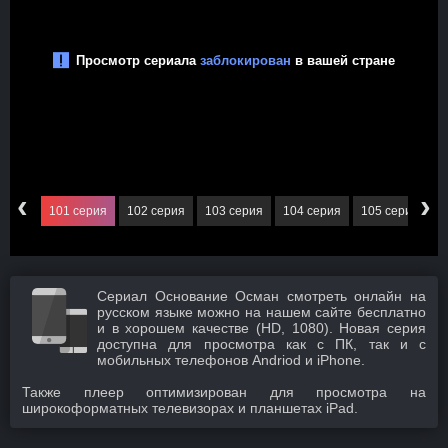
‹
›
серия
101 серия
102 серия
103 серия
104 серия
105 серия
1
Сериал Основание Осман смотреть онлайн на
русском языке можно на нашем сайте бесплатно
и в хорошем качестве (HD, 1080). Новая серия
доступна для просмотра как с ПК, так и с
мобильных телефонов Andriod и iPhone.
Также плеер оптимизирован для просмотра на
широкоформатных телевизорах и планшетах iPad.