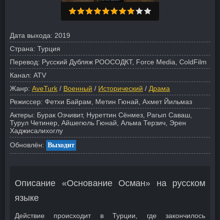
Дата выхода:
2019
Страна:
Турция
Перевод:
Русский Дубляж РООСОДКТ, Force Media, ColdFilm
Канал:
ATV
Жанр:
AveTurk
/
Военный
/
Исторический
/
Драма
Режиссер:
Фетхи Байрам, Метин Гюнай, Ахмет Йильмаз
Актеры:
Бурак Озчивит, Нуреттин Сёнмез, Рагып Саваш,
Турул Четинер, Айшегюль Гюнай, Альма Терзич, Эрен
Хаджисалихоглу
Обновлён:
Выходит
Описание «Основание Осман» на русском
языке
Действие происходит в Турции, где закончилось