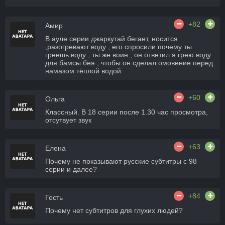
+82
Амир
В ауле серии джаркутай бегает, носится
,разогревают воду , его спросили почему ты
греешь воду , ты же воин , он ответил я грею воду
для бамсы бея , чтобы он сделал омовение перед
намазом тёплой водой
+60
Ольга
Классный. В 18 серии после 1.30 час просмотра,
отсутвует звук
+63
Елена
Почему не показывают русские субтитры с 98
серии и далее?
+84
Гость
Почему нет субтитров для глухих людей?