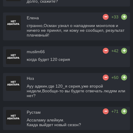
долго, скажите?
+33
Елена
странно,Осман узнал о нападении монголов и
ничего не принял, ни кому не сообщил, результат
плачевный!
+42
muslim66
когда будет 120 серия
+50
Ноз
Ауу админ,где 120_я серия,уже второй
недели,Вообще-то вы будете отвечать людям или
нет?
+71
Рустам
Ассаламу алейкум.
Какда выйдет новый сезон?