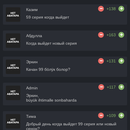
+138
Казим
59 серия когда выйдет
+163
Абдулла
Когда выйдет новый серия
+131
Эркин
Качан 99 бӧлӱк болор?
+117
Admin
Эркин,
büyük ihtimalle sonbaharda
+109
Тима
Добрый день когда выйдет 99 серия или новый
сенон?