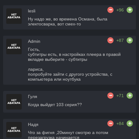
+96
lesli
Ну надо же, во времена Османа, была
электосварка, вот смех-то
+87
Admin
Гость,
субтитры есть, в настройках плеера в правой
вкладке выберите - субтитры
лариса,
попробуйте зайти с другого устройства, с
компьютера или ноутбука
+71
Гуля
Когда выйдет 103 серия??
+84
Надя
Что за фигня ,20минут смотрю а потом
перезагрузка начинается