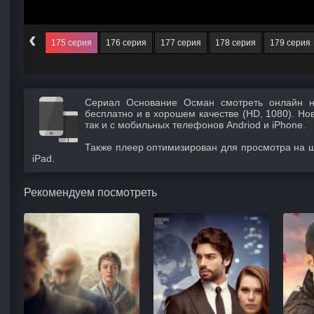
‹
174 серия
175 серия
176 серия
177 серия
178 серия
179 серия
Сериал Основание Осман смотреть онлайн н
бесплатно и в хорошем качестве (HD, 1080). Но
так и с мобильных телефонов Andriod и iPhone.
Также плеер оптимизирован для просмотра на 
iPad.
Рекомендуем посмотреть