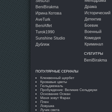
Мелодрама
SesDizi
Драма
BeniBirakma
Исторический
Ирина Котова
Детектив
AveTurk
Боевик
BeniAffet
Военный
Turok1990
Комедия
Sunshine Studio
Криминал
Дубляж
СУБТИТРЫ
BeniBirakma
ПОПУЛЯРНЫЕ СЕРИАЛЫ
Клюквенный щербет
Кровавые цветы
Гюльджемаль
Пробуждение: Великие Сельджуки
Основание Осман
Меня зовут Фарах
Плен
Ловушка
Лучик света