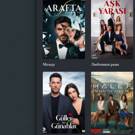
Между
Любовная рана