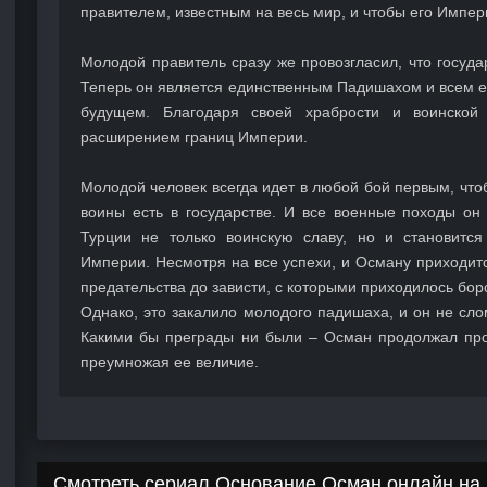
правителем, известным на весь мир, и чтобы его Импе
Молодой правитель сразу же провозгласил, что госуда
Теперь он является единственным Падишахом и всем е
будущем. Благодаря своей храбрости и воинской 
расширением границ Империи.
Молодой человек всегда идет в любой бой первым, что
воины есть в государстве. И все военные походы он
Турции не только воинскую славу, но и становитс
Империи. Несмотря на все успехи, и Осману приходит
предательства до зависти, с которыми приходилось бор
Однако, это закалило молодого падишаха, и он не сл
Какими бы преграды ни были – Осман продолжал пр
преумножая ее величие.
Смотреть сериал Основание Осман онлайн на 