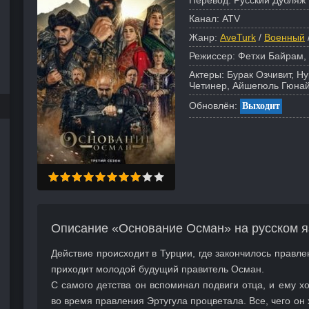
Перевод:
Русский Дубляж 
Канал:
ATV
Жанр:
AveTurk
/
Военный
Режиссер:
Фетхи Байрам,
Актеры:
Бурак Озчивит, Н
Четинер, Айшегюль Гюнай
Обновлён:
Выходит
Описание «Основание Осман» на русском я
Действие происходит в Турции, где закончилось правле
приходит молодой будущий правитель Осман.
С самого детства он вспоминал подвиги отца, и ему хо
во время правления Эртугула процветала. Все, чего он