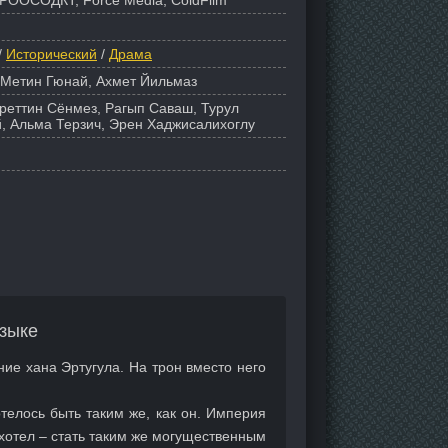
РООСОДКТ, Force Media, ColdFilm
/
Исторический
/
Драма
 Метин Гюнай, Ахмет Йильмаз
уреттин Сёнмез, Рагып Саваш, Турул
, Альма Терзич, Эрен Хаджисалихоглу
зыке
ние хана Эртугула. На трон вместо него
телось быть таким же, как он. Империя
 хотел – стать таким же могущественным