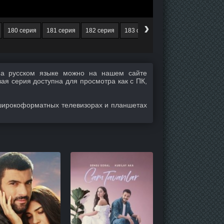
›
180 серия
181 серия
182 серия
183 серия
184 серия
185 се
а русском языке можно на нашем сайте
вая серия доступна для просмотра как с ПК,
широкоформатных телевизорах и планшетах