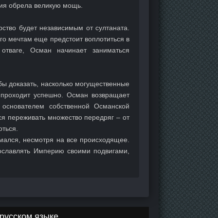
рия обрела великую мощь.
рство будет независимым от султаната.
го мечтам еще предстоит воплотиться в
отваге, Осман начинает заниматься
бы доказать, насколько могущественные
 проходит успешно. Осман возвращает
я основателем собственной Османской
ся переживать множество передряг – от
оться.
омался, несмотря на все происходящее.
ославлять Империю своими подвигами,
русском языке