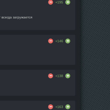
+195
 всегда загружается
+146
+138
+163