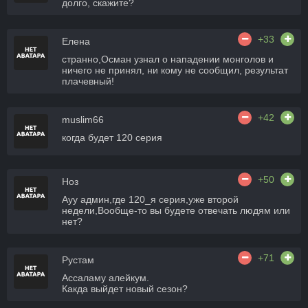
долго, скажите?
+33
Елена
странно,Осман узнал о нападении монголов и
ничего не принял, ни кому не сообщил, результат
плачевный!
+42
muslim66
когда будет 120 серия
+50
Ноз
Ауу админ,где 120_я серия,уже второй
недели,Вообще-то вы будете отвечать людям или
нет?
+71
Рустам
Ассаламу алейкум.
Какда выйдет новый сезон?