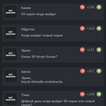
+138
Казим
59 серия когда выйдет
+163
Абдулла
Когда выйдет новый серия
+131
Эркин
Качан 99 бӧлӱк болор?
+117
Admin
Эркин,
büyük ihtimalle sonbaharda
+109
Тима
Добрый день когда выйдет 99 серия или новый
сенон?