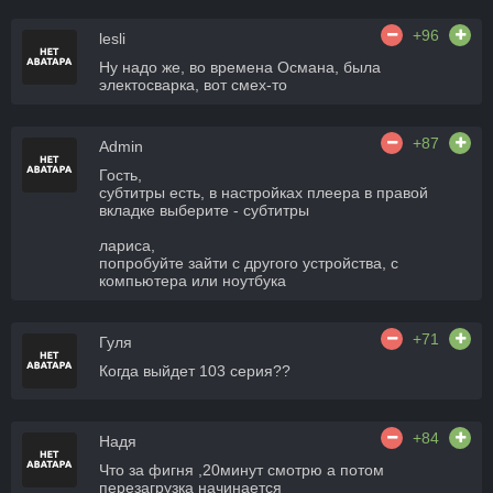
+96
lesli
Ну надо же, во времена Османа, была
электосварка, вот смех-то
+87
Admin
Гость,
субтитры есть, в настройках плеера в правой
вкладке выберите - субтитры
лариса,
попробуйте зайти с другого устройства, с
компьютера или ноутбука
+71
Гуля
Когда выйдет 103 серия??
+84
Надя
Что за фигня ,20минут смотрю а потом
перезагрузка начинается