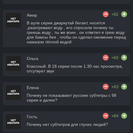
+82
Амир
В ауле серии джаркутай бегает, носится
,разогревают воду , его спросили почему ты
греешь воду , ты же воин , он ответил я грею воду
для бамсы бея , чтобы он сделал омовение перед
намазом тёплой водой
+60
Ольга
Классный. В 18 серии после 1.30 час просмотра,
отсутвует звук
+63
Елена
Почему не показывают русские субтитры с 98
серии и далее?
+84
Гость
Почему нет субтитров для глухих людей?