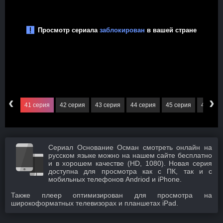
‹
›
серия
41 серия
42 серия
43 серия
44 серия
45 серия
46 сер
Сериал Основание Осман смотреть онлайн на
русском языке можно на нашем сайте бесплатно
и в хорошем качестве (HD, 1080). Новая серия
доступна для просмотра как с ПК, так и с
мобильных телефонов Andriod и iPhone.
Также плеер оптимизирован для просмотра на
широкоформатных телевизорах и планшетах iPad.