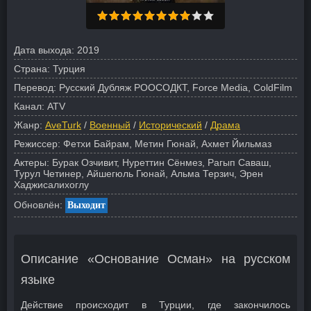
Дата выхода:
2019
Страна:
Турция
Перевод:
Русский Дубляж РООСОДКТ, Force Media, ColdFilm
Канал:
ATV
Жанр:
AveTurk
/
Военный
/
Исторический
/
Драма
Режиссер:
Фетхи Байрам, Метин Гюнай, Ахмет Йильмаз
Актеры:
Бурак Озчивит, Нуреттин Сёнмез, Рагып Саваш,
Турул Четинер, Айшегюль Гюнай, Альма Терзич, Эрен
Хаджисалихоглу
Обновлён:
Выходит
Описание «Основание Осман» на русском
языке
Действие происходит в Турции, где закончилось