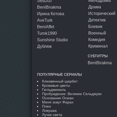
Мелодрама
SesDizi
Драма
BeniBirakma
Исторический
Ирина Котова
Детектив
AveTurk
Боевик
BeniAffet
Военный
Turok1990
Комедия
Sunshine Studio
Криминал
Дубляж
СУБТИТРЫ
BeniBirakma
ПОПУЛЯРНЫЕ СЕРИАЛЫ
Клюквенный щербет
Кровавые цветы
Гюльджемаль
Пробуждение: Великие Сельджуки
Основание Осман
Меня зовут Фарах
Плен
Ловушка
Лучик света