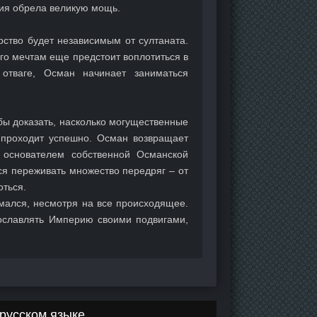
рия обрела великую мощь.
рство будет независимым от султаната.
го мечтам еще предстоит воплотиться в
отваге, Осман начинает заниматься
бы доказать, насколько могущественные
 проходит успешно. Осман возвращает
я основателем собственной Османской
ся переживать множество передряг – от
оться.
омался, несмотря на все происходящее.
ославлять Империю своими подвигами,
русском языке