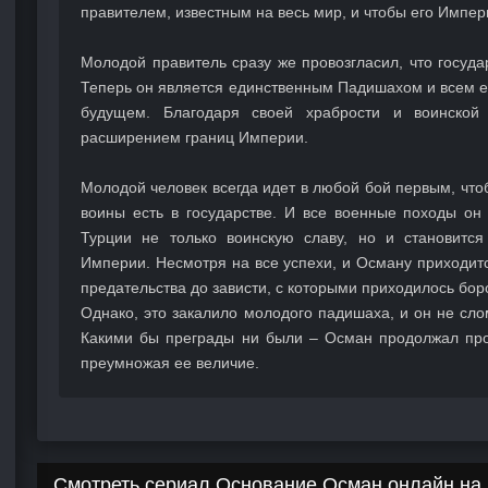
правителем, известным на весь мир, и чтобы его Импе
Молодой правитель сразу же провозгласил, что госуда
Теперь он является единственным Падишахом и всем е
будущем. Благодаря своей храбрости и воинской 
расширением границ Империи.
Молодой человек всегда идет в любой бой первым, что
воины есть в государстве. И все военные походы он
Турции не только воинскую славу, но и становитс
Империи. Несмотря на все успехи, и Осману приходит
предательства до зависти, с которыми приходилось бор
Однако, это закалило молодого падишаха, и он не сл
Какими бы преграды ни были – Осман продолжал пр
преумножая ее величие.
Смотреть сериал Основание Осман онлайн на 