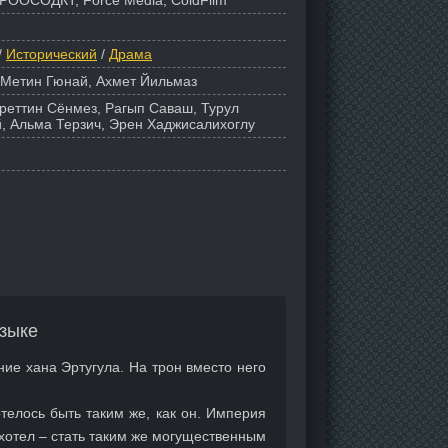
РООСОДКТ, Force Media, ColdFilm
/
Исторический
/
Драма
 Метин Гюнай, Ахмет Йильмаз
уреттин Сёнмез, Рагып Саваш, Турул
, Альма Терзич, Эрен Хаджисалихоглу
зыке
ние хана Эртугула. На трон вместо него
телось быть таким же, как он. Империя
 хотел – стать таким же могущественным