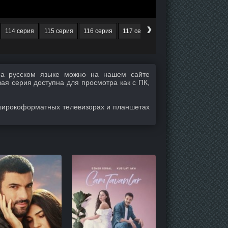
›
114 серия
115 серия
116 серия
117 серия
118 серия
119 сери
а русском языке можно на нашем сайте
вая серия доступна для просмотра как с ПК,
широкоформатных телевизорах и планшетах