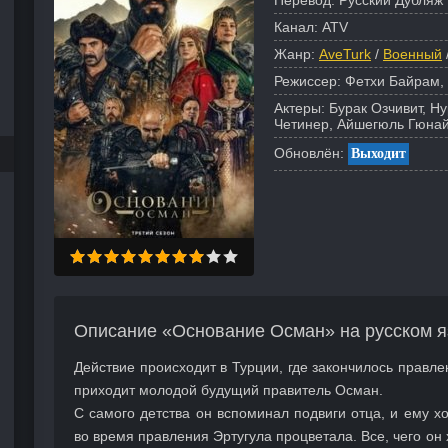
Перевод:
Русский Дубляж 
Канал:
ATV
Жанр:
AveTurk
/
Военный
Режиссер:
Фетхи Байрам,
Актеры:
Бурак Озчивит, Н
Четинер, Айшегюль Гюнай
Обновлён:
Выходит
Описание «Основание Осман» на русском я
Действие происходит в Турции, где закончилось правле
приходит молодой будущий правитель Осман.
С самого детства он вспоминал подвиги отца, и ему хо
во время правления Эртугула процветала. Все, чего он