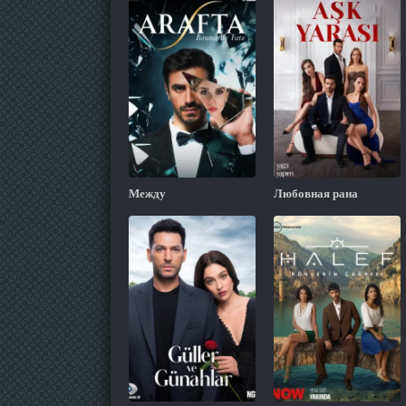
Между
Любовная рана