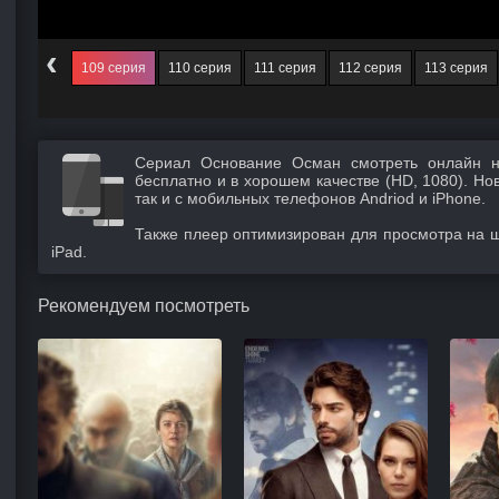
‹
108 серия
109 серия
110 серия
111 серия
112 серия
113 серия
Сериал Основание Осман смотреть онлайн н
бесплатно и в хорошем качестве (HD, 1080). Но
так и с мобильных телефонов Andriod и iPhone.
Также плеер оптимизирован для просмотра на 
iPad.
Рекомендуем посмотреть