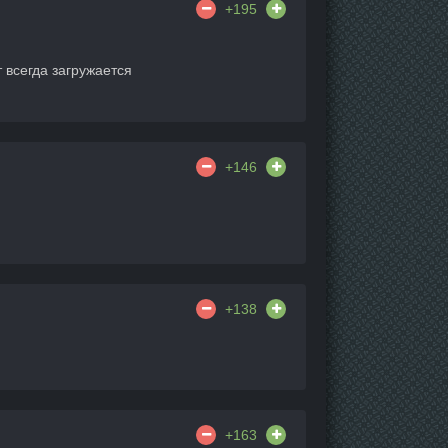
+195
 всегда загружается
+146
+138
+163