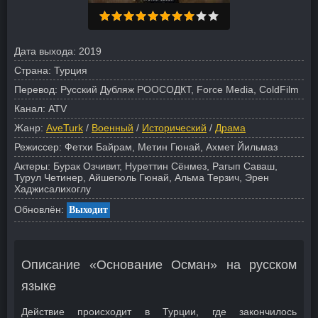
Дата выхода:
2019
Страна:
Турция
Перевод:
Русский Дубляж РООСОДКТ, Force Media, ColdFilm
Канал:
ATV
Жанр:
AveTurk
/
Военный
/
Исторический
/
Драма
Режиссер:
Фетхи Байрам, Метин Гюнай, Ахмет Йильмаз
Актеры:
Бурак Озчивит, Нуреттин Сёнмез, Рагып Саваш,
Турул Четинер, Айшегюль Гюнай, Альма Терзич, Эрен
Хаджисалихоглу
Обновлён:
Выходит
Описание «Основание Осман» на русском
языке
Действие происходит в Турции, где закончилось