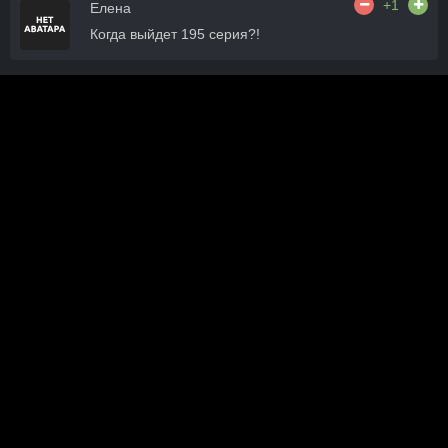
+1
Елена
Когда выйдет 195 серия?!
+1
Мария
Когда серия 195 выйдет?
+1
Елена
Когда выйдет 195 серия?!
+1
Елена
Здравствуйте, почему нет продолжения фильма
195 и т.д серий
Официальный сайт turkru.life :: Новинки турецких сериалов
онлайн 2024 года.