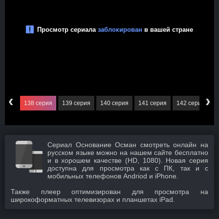
‹
›
серия
138 серия
139 серия
140 серия
141 серия
142 серия
1
Сериал Основание Осман смотреть онлайн на
русском языке можно на нашем сайте бесплатно
и в хорошем качестве (HD, 1080). Новая серия
доступна для просмотра как с ПК, так и с
мобильных телефонов Andriod и iPhone.
Также плеер оптимизирован для просмотра на
широкоформатных телевизорах и планшетах iPad.