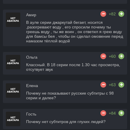
+82
Амир
В ауле серии джаркутай бегает, носится
,разогревают воду , его спросили почему ты
греешь воду , ты же воин , он ответил я грею воду
для бамсы бея , чтобы он сделал омовение перед
намазом тёплой водой
+60
Ольга
Классный. В 18 серии после 1.30 час просмотра,
отсутвует звук
+63
Елена
Почему не показывают русские субтитры с 98
серии и далее?
+84
Гость
Почему нет субтитров для глухих людей?