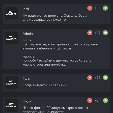
+96
lesli
Ну надо же, во времена Османа, была
электосварка, вот смех-то
+87
Admin
Гость,
субтитры есть, в настройках плеера в правой
вкладке выберите - субтитры
лариса,
попробуйте зайти с другого устройства, с
компьютера или ноутбука
+71
Гуля
Когда выйдет 103 серия??
+84
Надя
Что за фигня ,20минут смотрю а потом
перезагрузка начинается