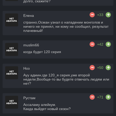
долго, скажите?
+33
Елена
странно,Осман узнал о нападении монголов и
ничего не принял, ни кому не сообщил, результат
плачевный!
+42
muslim66
когда будет 120 серия
+50
Ноз
Ауу админ,где 120_я серия,уже второй
недели,Вообще-то вы будете отвечать людям или
нет?
+71
Рустам
Ассаламу алейкум.
Какда выйдет новый сезон?