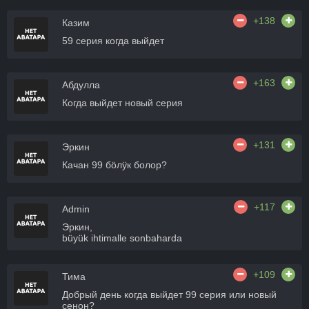
+138
Казим
59 серия когда выйдет
+163
Абдулла
Когда выйдет новый серия
+131
Эркин
Качан 99 бӧлӱк болор?
+117
Admin
Эркин,
büyük ihtimalle sonbaharda
+109
Тима
Добрый день когда выйдет 99 серия или новый
сенон?