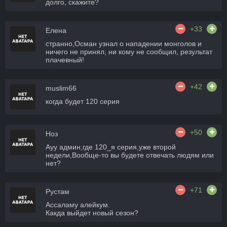
долго, скажите?
+33
Елена
странно,Осман узнал о нападении монголов и
ничего не принял, ни кому не сообщил, результат
плачевный!
+42
muslim66
когда будет 120 серия
+50
Ноз
Ауу админ,где 120_я серия,уже второй
недели,Вообще-то вы будете отвечать людям или
нет?
+71
Рустам
Ассаламу алейкум.
Какда выйдет новый сезон?