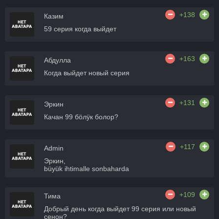
+138
Казим
59 серия когда выйдет
+163
Абдулла
Когда выйдет новый серия
+131
Эркин
Качан 99 бӧлӱк болор?
+117
Admin
Эркин,
büyük ihtimalle sonbaharda
+109
Тима
Добрый день когда выйдет 99 серия или новый
сенон?