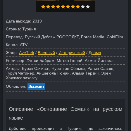
Дата выхода:
2019
Страна:
Турция
Перевод:
Русский Дубляж РООСОДКТ, Force Media, ColdFilm
Канал:
ATV
Жанр:
AveTurk
/
Военный
/
Исторический
/
Драма
Режиссер:
Фетхи Байрам, Метин Гюнай, Ахмет Йильмаз
Актеры:
Бурак Озчивит, Нуреттин Сёнмез, Рагып Саваш,
Турул Четинер, Айшегюль Гюнай, Альма Терзич, Эрен
Хаджисалихоглу
Обновлён:
Выходит
Описание «Основание Осман» на русском
языке
Действие происходит в Турции, где закончилось