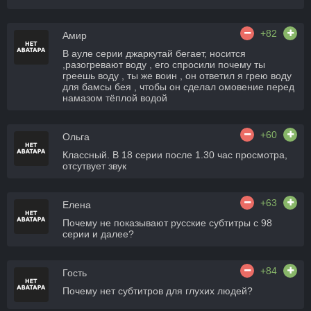
+82
Амир
В ауле серии джаркутай бегает, носится
,разогревают воду , его спросили почему ты
греешь воду , ты же воин , он ответил я грею воду
для бамсы бея , чтобы он сделал омовение перед
намазом тёплой водой
+60
Ольга
Классный. В 18 серии после 1.30 час просмотра,
отсутвует звук
+63
Елена
Почему не показывают русские субтитры с 98
серии и далее?
+84
Гость
Почему нет субтитров для глухих людей?