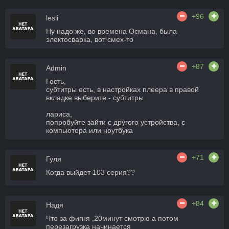
+96
lesli
Ну надо же, во времена Османа, была
электосварка, вот смех-то
+87
Admin
Гость,
субтитры есть, в настройках плеера в правой
вкладке выберите - субтитры
лариса,
попробуйте зайти с другого устройства, с
компьютера или ноутбука
+71
Гуля
Когда выйдет 103 серия??
+84
Надя
Что за фигня ,20минут смотрю а потом
перезагрузка начинается