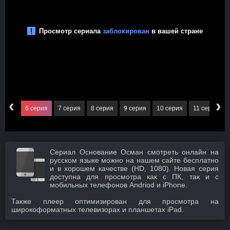
‹
›
серия
6 серия
7 серия
8 серия
9 серия
10 серия
11 серия
Сериал Основание Осман смотреть онлайн на
русском языке можно на нашем сайте бесплатно
и в хорошем качестве (HD, 1080). Новая серия
доступна для просмотра как с ПК, так и с
мобильных телефонов Andriod и iPhone.
Также плеер оптимизирован для просмотра на
широкоформатных телевизорах и планшетах iPad.