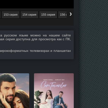
›
153 серия
154 серия
155 серия
156 серия
157 серия
158 се
а русском языке можно на нашем сайте
вая серия доступна для просмотра как с ПК,
широкоформатных телевизорах и планшетах