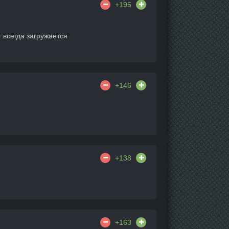
+195
 всегда загружается
+146
+138
+163