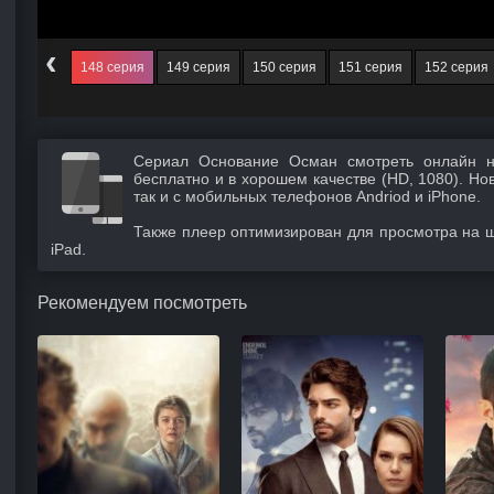
‹
147 серия
148 серия
149 серия
150 серия
151 серия
152 серия
Сериал Основание Осман смотреть онлайн н
бесплатно и в хорошем качестве (HD, 1080). Но
так и с мобильных телефонов Andriod и iPhone.
Также плеер оптимизирован для просмотра на 
iPad.
Рекомендуем посмотреть