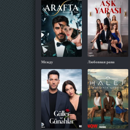
Между
Любовная рана