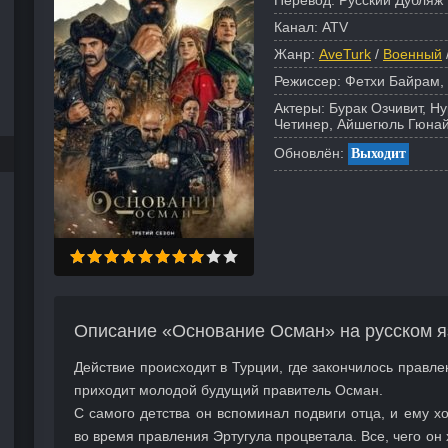
Перевод:
Русский Дубляж 
Канал:
ATV
Жанр:
AveTurk
/
Военный
Режиссер:
Фетхи Байрам,
Актеры:
Бурак Озчивит, Н
Четинер, Айшегюль Гюнай
Обновлён:
Выходит
Описание «Основание Осман» на русском я
Действие происходит в Турции, где закончилось правле
приходит молодой будущий правитель Осман.
С самого детства он вспоминал подвиги отца, и ему хо
во время правления Эртугула процветала. Все, чего он