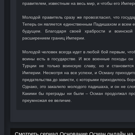
правителем, известным на весь мир, и чтобы его Импе
Молодой правитель сразу же провозгласил, что госуда
Теперь он является единственным Падишахом и всем е
будущем. Благодаря своей храбрости и воинской 
расширением границ Империи.
Молодой человек всегда идет в любой бой первым, что
воины есть в государстве. И все военные походы он
Турции не только воинскую славу, но и становитс
Империи. Несмотря на все успехи, и Осману приходит
предательства до зависти, с которыми приходилось бор
Однако, это закалило молодого падишаха, и он не сл
Какими бы преграды ни были – Осман продолжал пр
преумножая ее величие.
Смотреть сериал Основание Осман онлайн на 