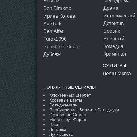
Мелодрама
SesDizi
Драма
BeniBirakma
Исторический
Ирина Котова
Детектив
AveTurk
Боевик
BeniAffet
Военный
Turok1990
Комедия
Sunshine Studio
Криминал
Дубляж
СУБТИТРЫ
BeniBirakma
ПОПУЛЯРНЫЕ СЕРИАЛЫ
Клюквенный щербет
Кровавые цветы
Гюльджемаль
Пробуждение: Великие Сельджуки
Основание Осман
Меня зовут Фарах
Плен
Ловушка
Лучик света