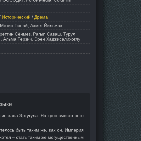
РООСОДКТ, Force Media, ColdFilm
/
Исторический
/
Драма
 Метин Гюнай, Ахмет Йильмаз
уреттин Сёнмез, Рагып Саваш, Турул
, Альма Терзич, Эрен Хаджисалихоглу
зыке
ние хана Эртугула. На трон вместо него
телось быть таким же, как он. Империя
 хотел – стать таким же могущественным