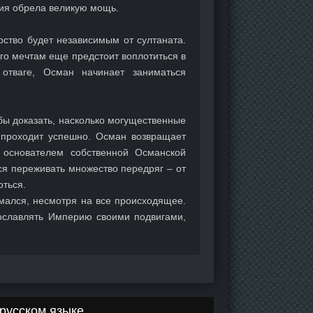
рия обрела великую мощь.
рство будет независимым от султаната.
го мечтам еще предстоит воплотиться в
отваге, Осман начинает заниматься
бы доказать, насколько могущественные
 проходит успешно. Осман возвращает
я основателем собственной Османской
ся переживать множество передряг – от
оться.
омался, несмотря на все происходящее.
ославлять Империю своими подвигами,
русском языке