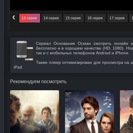
‹
12 серия
13 серия
14 серия
15 серия
16 серия
17 серия
Сериал Основание Осман смотреть онлайн н
бесплатно и в хорошем качестве (HD, 1080). Но
так и с мобильных телефонов Andriod и iPhone.
Также плеер оптимизирован для просмотра на 
iPad.
Рекомендуем посмотреть