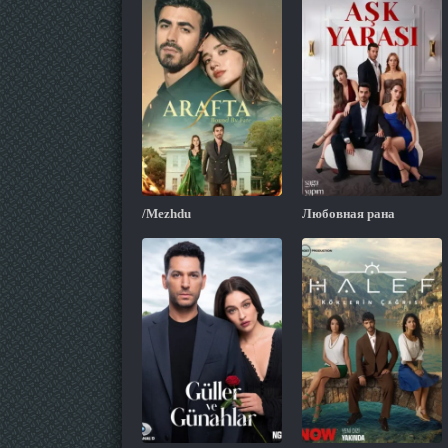
/Mezhdu
Любовная рана