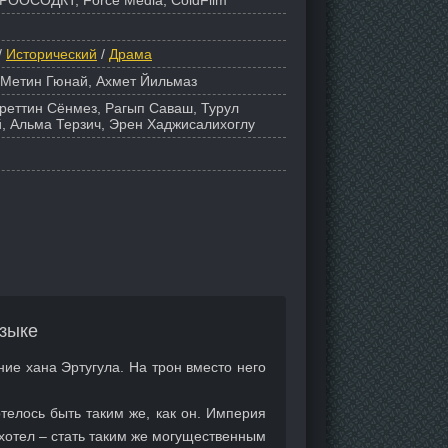
РООСОДКТ, Force Media, ColdFilm
/
Исторический
/
Драма
 Метин Гюнай, Ахмет Йильмаз
уреттин Сёнмез, Рагып Саваш, Турул
, Альма Терзич, Эрен Хаджисалихоглу
зыке
ние хана Эртугула. На трон вместо него
телось быть таким же, как он. Империя
 хотел – стать таким же могущественным