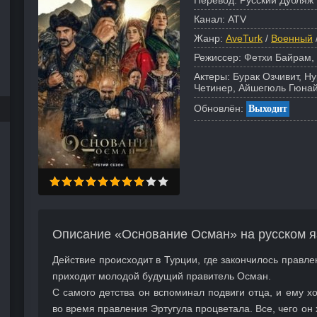
Перевод:
Русский Дубляж 
Канал:
ATV
Жанр:
AveTurk
/
Военный
Режиссер:
Фетхи Байрам,
Актеры:
Бурак Озчивит, Н
Четинер, Айшегюль Гюнай
Обновлён:
Выходит
Описание «Основание Осман» на русском я
Действие происходит в Турции, где закончилось правле
приходит молодой будущий правитель Осман.
С самого детства он вспоминал подвиги отца, и ему хо
во время правления Эртугула процветала. Все, чего он