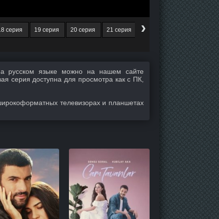
›
18 серия
19 серия
20 серия
21 серия
22 серия
23 серия
2
а русском языке можно на нашем сайте
вая серия доступна для просмотра как с ПК,
широкоформатных телевизорах и планшетах