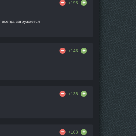
+195
 всегда загружается
+146
+138
+163