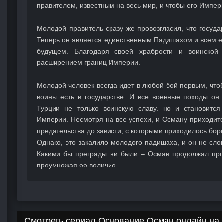
правителем, известным на весь мир, и чтобы его Импе
Молодой правитель сразу же провозгласил, что госуда
Теперь он является единственным Падишахом и всем е
будущем. Благодаря своей храбрости и воинской 
расширением границ Империи.
Молодой человек всегда идет в любой бой первым, что
воины есть в государстве. И все военные походы он
Турции не только воинскую славу, но и становитс
Империи. Несмотря на все успехи, и Осману приходит
предательства до зависти, с которыми приходилось бор
Однако, это закалило молодого падишаха, и он не сл
Какими бы преграды ни были – Осман продолжал пр
преумножая ее величие.
Смотреть сериал Основание Осман онлайн на 