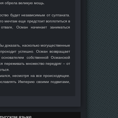
рия обрела великую мощь.
рство будет независимым от султаната.
го мечтам еще предстоит воплотиться в
отваге, Осман начинает заниматься
бы доказать, насколько могущественные
 проходит успешно. Осман возвращает
я основателем собственной Османской
ся переживать множество передряг – от
оться.
омался, несмотря на все происходящее.
ославлять Империю своими подвигами,
русском языке