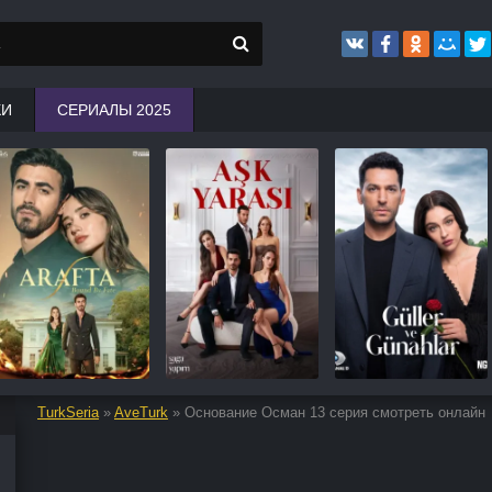
КИ
СЕРИАЛЫ 2025
TurkSeria
»
AveTurk
» Основание Осман 13 серия смотреть онлайн