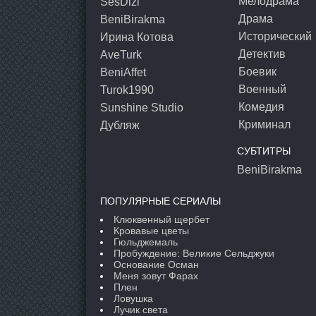
Мелодрама
SesDizi
Драма
BeniBirakma
Исторический
Ирина Котова
Детектив
AveTurk
Боевик
BeniAffet
Военный
Turok1990
Комедия
Sunshine Studio
Криминал
Дубляж
СУБТИТРЫ
BeniBirakma
ПОПУЛЯРНЫЕ СЕРИАЛЫ
Клюквенный щербет
Кровавые цветы
Гюльджемаль
Пробуждение: Великие Сельджуки
Основание Осман
Меня зовут Фарах
Плен
Ловушка
Лучик света