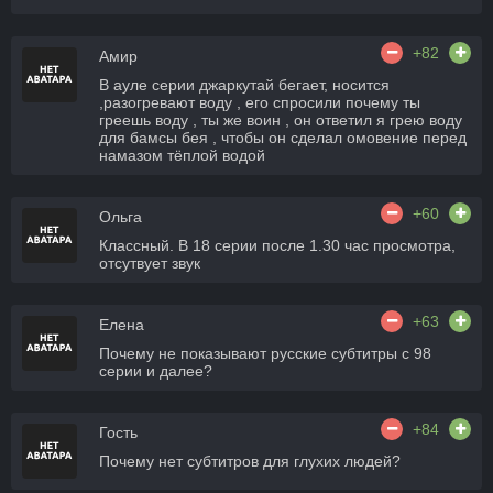
+82
Амир
В ауле серии джаркутай бегает, носится
,разогревают воду , его спросили почему ты
греешь воду , ты же воин , он ответил я грею воду
для бамсы бея , чтобы он сделал омовение перед
намазом тёплой водой
+60
Ольга
Классный. В 18 серии после 1.30 час просмотра,
отсутвует звук
+63
Елена
Почему не показывают русские субтитры с 98
серии и далее?
+84
Гость
Почему нет субтитров для глухих людей?