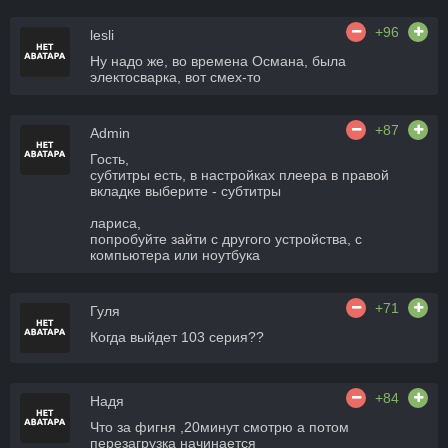
+96
lesli
Ну надо же, во времена Османа, была
электосварка, вот смех-то
+87
Admin
Гость,
субтитры есть, в настройках плеера в правой
вкладке выберите - субтитры
лариса,
попробуйте зайти с другого устройства, с
компьютера или ноутбука
+71
Гуля
Когда выйдет 103 серия??
+84
Надя
Что за фигня ,20минут смотрю а потом
перезагрузка начинается