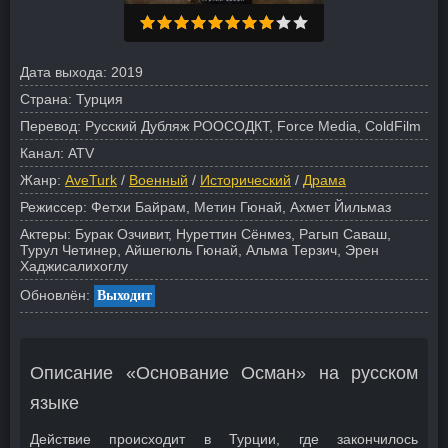
Дата выхода:
2019
Страна:
Турция
Перевод:
Русский Дубляж РООСОДКТ, Force Media, ColdFilm
Канал:
ATV
Жанр:
AveTurk
/
Военный
/
Исторический
/
Драма
Режиссер:
Фетхи Байрам, Метин Гюнай, Ахмет Йильмаз
Актеры:
Бурак Озчивит, Нуреттин Сёнмез, Рагып Саваш,
Турул Четинер, Айшегюль Гюнай, Альма Терзич, Эрен
Хаджисалихоглу
Обновлён:
Выходит
Описание «Основание Осман» на русском
языке
Действие происходит в Турции, где закончилось