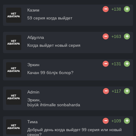
+138
Казим
59 серия когда выйдет
+163
Абдулла
Когда выйдет новый серия
+131
Эркин
Качан 99 бӧлӱк болор?
+117
Admin
Эркин,
büyük ihtimalle sonbaharda
+109
Тима
Добрый день когда выйдет 99 серия или новый
сенон?