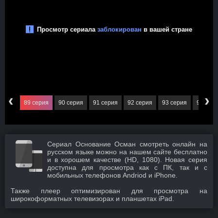
‹
›
серия
89 серия
90 серия
91 серия
92 серия
93 серия
94 сер
Сериал Основание Осман смотреть онлайн на
русском языке можно на нашем сайте бесплатно
и в хорошем качестве (HD, 1080). Новая серия
доступна для просмотра как с ПК, так и с
мобильных телефонов Andriod и iPhone.
Также плеер оптимизирован для просмотра на
широкоформатных телевизорах и планшетах iPad.