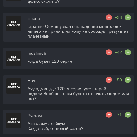
долго, скажите?
+33
Елена
странно,Осман узнал о нападении монголов и
ничего не принял, ни кому не сообщил, результат
плачевный!
+42
muslim66
когда будет 120 серия
+50
Ноз
Ауу админ,где 120_я серия,уже второй
недели,Вообще-то вы будете отвечать людям или
нет?
+71
Рустам
Ассаламу алейкум.
Какда выйдет новый сезон?