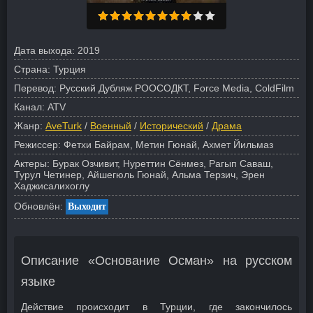
Дата выхода:
2019
Страна:
Турция
Перевод:
Русский Дубляж РООСОДКТ, Force Media, ColdFilm
Канал:
ATV
Жанр:
AveTurk
/
Военный
/
Исторический
/
Драма
Режиссер:
Фетхи Байрам, Метин Гюнай, Ахмет Йильмаз
Актеры:
Бурак Озчивит, Нуреттин Сёнмез, Рагып Саваш,
Турул Четинер, Айшегюль Гюнай, Альма Терзич, Эрен
Хаджисалихоглу
Обновлён:
Выходит
Описание «Основание Осман» на русском
языке
Действие происходит в Турции, где закончилось