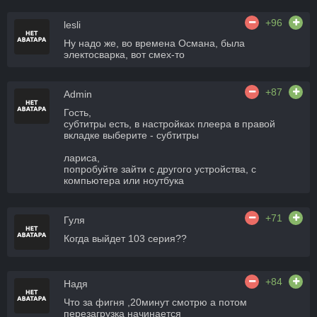
+96
lesli
Ну надо же, во времена Османа, была
электосварка, вот смех-то
+87
Admin
Гость,
субтитры есть, в настройках плеера в правой
вкладке выберите - субтитры
лариса,
попробуйте зайти с другого устройства, с
компьютера или ноутбука
+71
Гуля
Когда выйдет 103 серия??
+84
Надя
Что за фигня ,20минут смотрю а потом
перезагрузка начинается