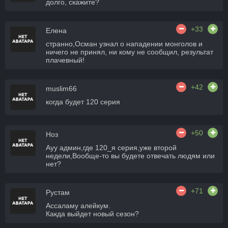
долго, скажите?
+33
Елена
странно,Осман узнал о нападении монголов и
ничего не принял, ни кому не сообщил, результат
плачевный!
+42
muslim66
когда будет 120 серия
+50
Ноз
Ауу админ,где 120_я серия,уже второй
недели,Вообще-то вы будете отвечать людям или
нет?
+71
Рустам
Ассаламу алейкум.
Какда выйдет новый сезон?