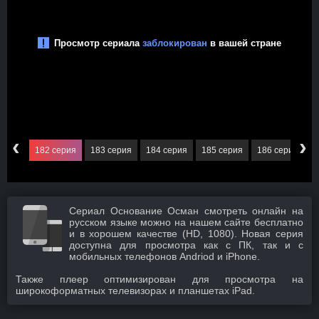
‹
›
серия
182 серия
183 серия
184 серия
185 серия
186 серия
1
Сериал Основание Осман смотреть онлайн на
русском языке можно на нашем сайте бесплатно
и в хорошем качестве (HD, 1080). Новая серия
доступна для просмотра как с ПК, так и с
мобильных телефонов Andriod и iPhone.
Также плеер оптимизирован для просмотра на
широкоформатных телевизорах и планшетах iPad.