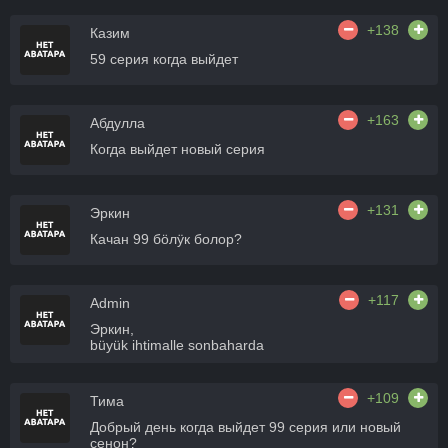
+138
Казим
59 серия когда выйдет
+163
Абдулла
Когда выйдет новый серия
+131
Эркин
Качан 99 бӧлӱк болор?
+117
Admin
Эркин,
büyük ihtimalle sonbaharda
+109
Тима
Добрый день когда выйдет 99 серия или новый
сенон?