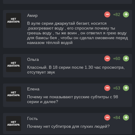
+82
Амир
В ауле серии джаркутай бегает, носится
,разогревают воду , его спросили почему ты
греешь воду , ты же воин , он ответил я грею воду
для бамсы бея , чтобы он сделал омовение перед
намазом тёплой водой
+60
Ольга
Классный. В 18 серии после 1.30 час просмотра,
отсутвует звук
+63
Елена
Почему не показывают русские субтитры с 98
серии и далее?
+84
Гость
Почему нет субтитров для глухих людей?