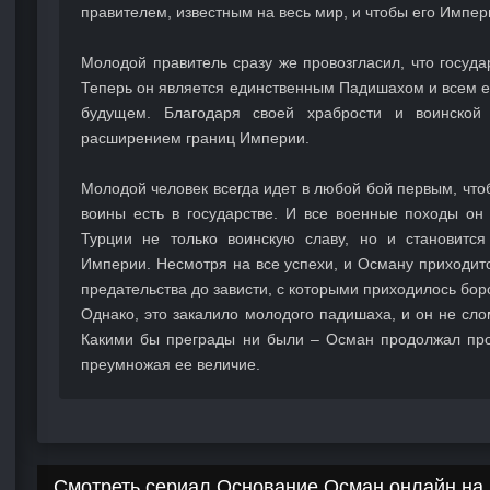
правителем, известным на весь мир, и чтобы его Импе
Молодой правитель сразу же провозгласил, что госуда
Теперь он является единственным Падишахом и всем е
будущем. Благодаря своей храбрости и воинской 
расширением границ Империи.
Молодой человек всегда идет в любой бой первым, что
воины есть в государстве. И все военные походы он
Турции не только воинскую славу, но и становитс
Империи. Несмотря на все успехи, и Осману приходит
предательства до зависти, с которыми приходилось бор
Однако, это закалило молодого падишаха, и он не сл
Какими бы преграды ни были – Осман продолжал пр
преумножая ее величие.
Смотреть сериал Основание Осман онлайн на 