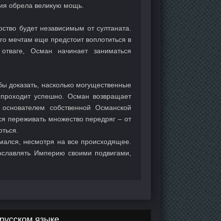
рия обрела великую мощь.
рство будет независимым от султаната.
го мечтам еще предстоит воплотиться в
отваге, Осман начинает заниматься
бы доказать, насколько могущественные
 проходит успешно. Осман возвращает
я основателем собственной Османской
ся переживать множество передряг – от
оться.
омался, несмотря на все происходящее.
ославлять Империю своими подвигами,
русском языке