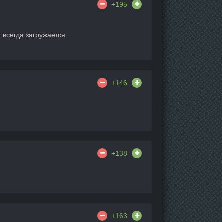
+195
 всегда загружается
+146
+138
+163