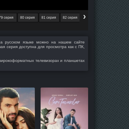
›
79 серия
80 серия
81 серия
82 серия
83 серия
84 серия
8
а русском языке можно на нашем сайте
вая серия доступна для просмотра как с ПК,
широкоформатных телевизорах и планшетах