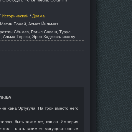
РООСОДКТ, Force Media, ColdFilm
/
Исторический
/
Драма
 Метин Гюнай, Ахмет Йильмаз
уреттин Сёнмез, Рагып Саваш, Турул
, Альма Терзич, Эрен Хаджисалихоглу
зыке
ние хана Эртугула. На трон вместо него
телось быть таким же, как он. Империя
 хотел – стать таким же могущественным