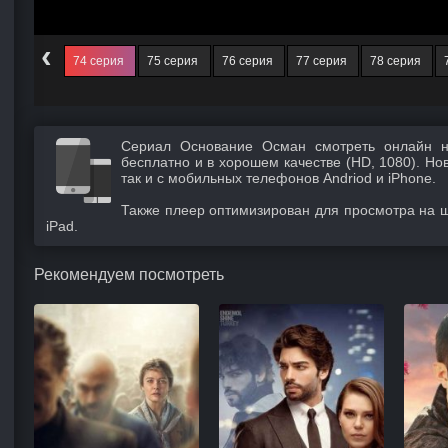
‹
73 серия
74 серия
75 серия
76 серия
77 серия
78 серия
Сериал Основание Осман смотреть онлайн н
бесплатно и в хорошем качестве (HD, 1080). Но
так и с мобильных телефонов Andriod и iPhone.
Также плеер оптимизирован для просмотра на 
iPad.
Рекомендуем посмотреть