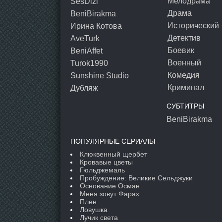
Мелодрама
SesDizi
Драма
BeniBirakma
Исторический
Ирина Котова
Детектив
AveTurk
Боевик
BeniAffet
Военный
Turok1990
Комедия
Sunshine Studio
Криминал
Дубляж
СУБТИТРЫ
BeniBirakma
ПОПУЛЯРНЫЕ СЕРИАЛЫ
Клюквенный щербет
Кровавые цветы
Гюльджемаль
Пробуждение: Великие Сельджуки
Основание Осман
Меня зовут Фарах
Плен
Ловушка
Лучик света