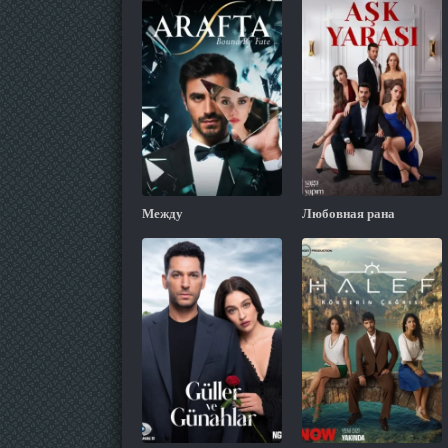
Между
Любовная рана