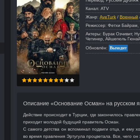
Перевод:
Русский Дубляж 
Канал:
ATV
Жанр:
AveTurk
/
Военный
Режиссер:
Фетхи Байрам,
Актеры:
Бурак Озчивит, Н
Четинер, Айшегюль Гюнай
Обновлён:
Выходит
Описание «Основание Осман» на русском я
Действие происходит в Турции, где закончилось правле
приходит молодой будущий правитель Осман.
С самого детства он вспоминал подвиги отца, и ему хо
во время правления Эртугула процветала. Все, чего он