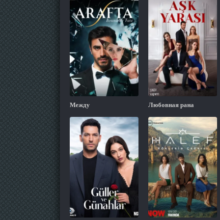
Между
Любовная рана