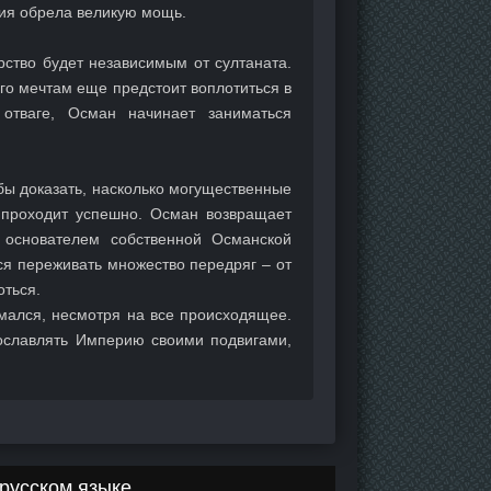
рия обрела великую мощь.
рство будет независимым от султаната.
го мечтам еще предстоит воплотиться в
отваге, Осман начинает заниматься
бы доказать, насколько могущественные
 проходит успешно. Осман возвращает
я основателем собственной Османской
ся переживать множество передряг – от
оться.
омался, несмотря на все происходящее.
ославлять Империю своими подвигами,
русском языке