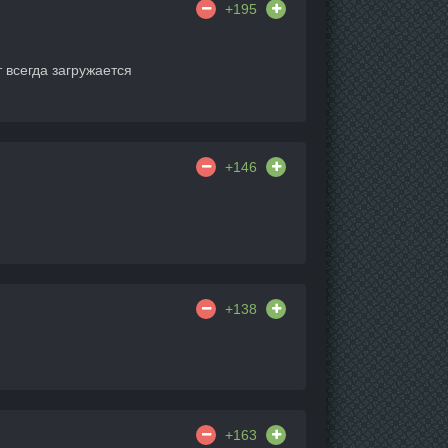
+195
 всегда загружается
+146
+138
+163