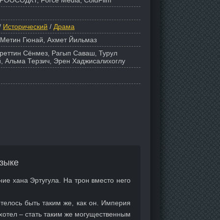
РООСОДКТ, Force Media, ColdFilm
/
Исторический
/
Драма
 Метин Гюнай, Ахмет Йильмаз
уреттин Сёнмез, Рагып Саваш, Турул
, Альма Терзич, Эрен Хаджисалихоглу
зыке
ние хана Эртугула. На трон вместо него
телось быть таким же, как он. Империя
 хотел – стать таким же могущественным