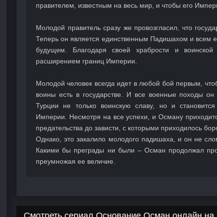
правителем, известным на весь мир, и чтобы его Импе
Молодой правитель сразу же провозгласил, что госуда
Теперь он является единственным Падишахом и всем е
будущем. Благодаря своей храбрости и воинской 
расширением границ Империи.
Молодой человек всегда идет в любой бой первым, что
воины есть в государстве. И все военные походы он
Турции не только воинскую славу, но и становитс
Империи. Несмотря на все успехи, и Осману приходит
предательства до зависти, с которыми приходилось бор
Однако, это закалило молодого падишаха, и он не сл
Какими бы преграды ни были – Осман продолжал пр
преумножая ее величие.
Смотреть сериал Основание Осман онлайн на 