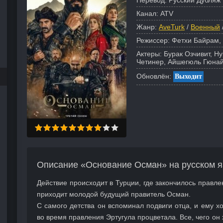
Перевод:
Русский Дубляж 
Канал:
ATV
Жанр:
AveTurk
/
Военный
Режиссер:
Фетхи Байрам,
Актеры:
Бурак Озчивит, Н
Четинер, Айшегюль Гюнай
Обновлён:
Выходит
Описание «Основание Осман» на русском я
Действие происходит в Турции, где закончилось правле
приходит молодой будущий правитель Осман.
С самого детства он вспоминал подвиги отца, и ему хо
во время правления Эртугула процветала. Все, чего он