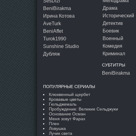
Мелодрама
SesDizi
Драма
BeniBirakma
Исторический
Ирина Котова
Детектив
AveTurk
Боевик
BeniAffet
Военный
Turok1990
Комедия
Sunshine Studio
Криминал
Дубляж
СУБТИТРЫ
BeniBirakma
ПОПУЛЯРНЫЕ СЕРИАЛЫ
Клюквенный щербет
Кровавые цветы
Гюльджемаль
Пробуждение: Великие Сельджуки
Основание Осман
Меня зовут Фарах
Плен
Ловушка
Лучик света