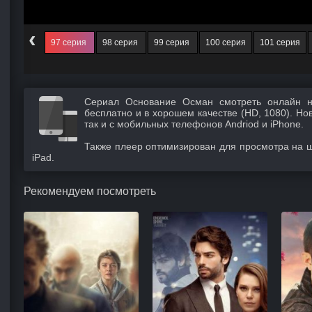
‹
96 серия
97 серия
98 серия
99 серия
100 серия
101 серия
Сериал Основание Осман смотреть онлайн н
бесплатно и в хорошем качестве (HD, 1080). Но
так и с мобильных телефонов Andriod и iPhone.
Также плеер оптимизирован для просмотра на 
iPad.
Рекомендуем посмотреть