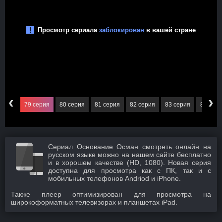
‹
›
серия
79 серия
80 серия
81 серия
82 серия
83 серия
84 сер
Сериал Основание Осман смотреть онлайн на
русском языке можно на нашем сайте бесплатно
и в хорошем качестве (HD, 1080). Новая серия
доступна для просмотра как с ПК, так и с
мобильных телефонов Andriod и iPhone.
Также плеер оптимизирован для просмотра на
широкоформатных телевизорах и планшетах iPad.