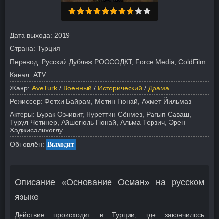
Дата выхода:
2019
Страна:
Турция
Перевод:
Русский Дубляж РООСОДКТ, Force Media, ColdFilm
Канал:
ATV
Жанр:
AveTurk
/
Военный
/
Исторический
/
Драма
Режиссер:
Фетхи Байрам, Метин Гюнай, Ахмет Йильмаз
Актеры:
Бурак Озчивит, Нуреттин Сёнмез, Рагып Саваш,
Турул Четинер, Айшегюль Гюнай, Альма Терзич, Эрен
Хаджисалихоглу
Обновлён:
Выходит
Описание «Основание Осман» на русском
языке
Действие происходит в Турции, где закончилось