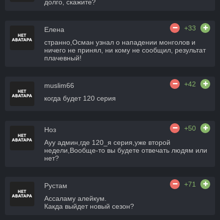
долго, скажите?
+33
Елена
странно,Осман узнал о нападении монголов и
ничего не принял, ни кому не сообщил, результат
плачевный!
+42
muslim66
когда будет 120 серия
+50
Ноз
Ауу админ,где 120_я серия,уже второй
недели,Вообще-то вы будете отвечать людям или
нет?
+71
Рустам
Ассаламу алейкум.
Какда выйдет новый сезон?