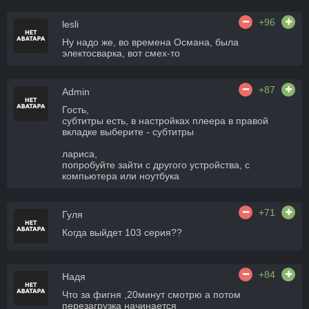
+96
lesli
Ну надо же, во времена Османа, была
электосварка, вот смех-то
+87
Admin
Гость,
субтитры есть, в настройках плеера в правой
вкладке выберите - субтитры
лариса,
попробуйте зайти с другого устройства, с
компьютера или ноутбука
+71
Гуля
Когда выйдет 103 серия??
+84
Надя
Что за фигня ,20минут смотрю а потом
перезагрузка начинается