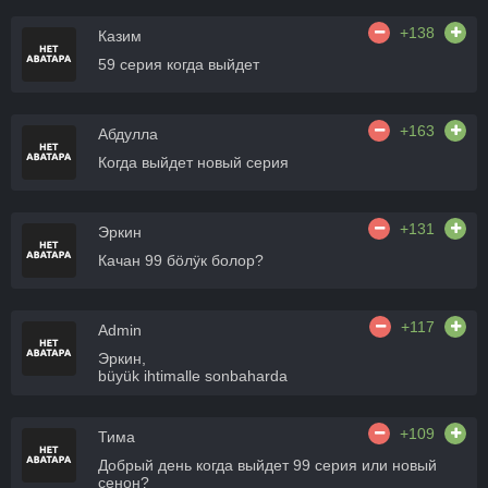
+138
Казим
59 серия когда выйдет
+163
Абдулла
Когда выйдет новый серия
+131
Эркин
Качан 99 бӧлӱк болор?
+117
Admin
Эркин,
büyük ihtimalle sonbaharda
+109
Тима
Добрый день когда выйдет 99 серия или новый
сенон?