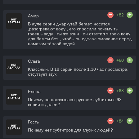
+82
Амир
В ауле серии джаркутай бегает, носится
,разогревают воду , его спросили почему ты
греешь воду , ты же воин , он ответил я грею воду
для бамсы бея , чтобы он сделал омовение перед
намазом тёплой водой
+60
Ольга
Классный. В 18 серии после 1.30 час просмотра,
отсутвует звук
+63
Елена
Почему не показывают русские субтитры с 98
серии и далее?
+84
Гость
Почему нет субтитров для глухих людей?