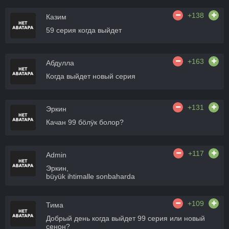
+138
Казим
59 серия когда выйдет
+163
Абдулла
Когда выйдет новый серия
+131
Эркин
Качан 99 бӧлӱк болор?
+117
Admin
Эркин,
büyük ihtimalle sonbaharda
+109
Тима
Добрый день когда выйдет 99 серия или новый
сенон?