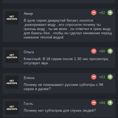
+82
Амир
В ауле серии джаркутай бегает, носится
,разогревают воду , его спросили почему ты
греешь воду , ты же воин , он ответил я грею воду
для бамсы бея , чтобы он сделал омовение перед
намазом тёплой водой
+60
Ольга
Классный. В 18 серии после 1.30 час просмотра,
отсутвует звук
+63
Елена
Почему не показывают русские субтитры с 98
серии и далее?
+84
Гость
Почему нет субтитров для глухих людей?