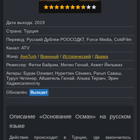
Дата выхода:
2019
Страна:
Турция
Перевод:
Русский Дубляж РООСОДКТ, Force Media, ColdFilm
Канал:
ATV
Жанр:
AveTurk
/
Военный
/
Исторический
/
Драма
Режиссер:
Фетхи Байрам, Метин Гюнай, Ахмет Йильмаз
Актеры:
Бурак Озчивит, Нуреттин Сёнмез, Рагып Саваш,
Турул Четинер, Айшегюль Гюнай, Альма Терзич, Эрен
Хаджисалихоглу
Обновлён:
Выходит
Описание «Основание Осман» на русском
языке
Действие происходит в Турции, где закончилось