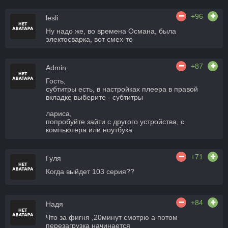
+96
lesli
Ну надо же, во времена Османа, была
электосварка, вот смех-то
+87
Admin
Гость,
субтитры есть, в настройках плеера в правой
вкладке выберите - субтитры
лариса,
попробуйте зайти с другого устройства, с
компьютера или ноутбука
+71
Гуля
Когда выйдет 103 серия??
+84
Надя
Что за фигня ,20минут смотрю а потом
перезагрузка начинается