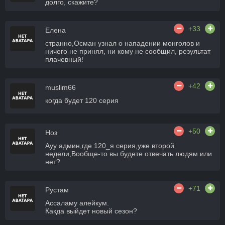
долго, скажите?
+33
Елена
странно,Осман узнал о нападении монголов и
ничего не принял, ни кому не сообщил, результат
плачевный!
+42
muslim66
когда будет 120 серия
+50
Ноз
Ауу админ,где 120_я серия,уже второй
недели,Вообще-то вы будете отвечать людям или
нет?
+71
Рустам
Ассаламу алейкум.
Какда выйдет новый сезон?