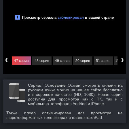
‹
›
серия
47 серия
48 серия
49 серия
50 серия
51 серия
52 сер
Сериал Основание Осман смотреть онлайн на
русском языке можно на нашем сайте бесплатно
и в хорошем качестве (HD, 1080). Новая серия
доступна для просмотра как с ПК, так и с
мобильных телефонов Andriod и iPhone.
Также плеер оптимизирован для просмотра на
широкоформатных телевизорах и планшетах iPad.