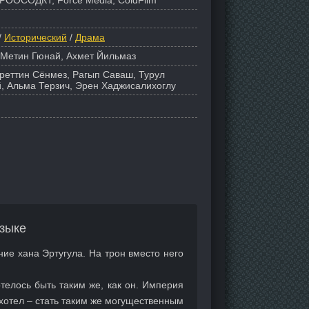
РООСОДКТ, Force Media, ColdFilm
/
Исторический
/
Драма
 Метин Гюнай, Ахмет Йильмаз
уреттин Сёнмез, Рагып Саваш, Турул
, Альма Терзич, Эрен Хаджисалихоглу
зыке
ние хана Эртугула. На трон вместо него
телось быть таким же, как он. Империя
 хотел – стать таким же могущественным