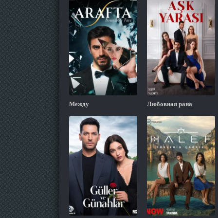
Между
Любовная рана