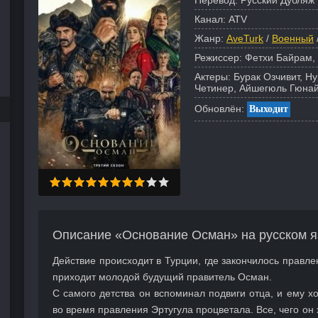
Перевод:
Русский Дубляж 
Канал:
ATV
Жанр:
AveTurk
/
Военный
Режиссер:
Фетхи Байрам,
Актеры:
Бурак Озчивит, Н
Четинер, Айшегюль Гюнай
Обновлён:
Выходит
Описание «Основание Осман» на русском я
Действие происходит в Турции, где закончилось правле
приходит молодой будущий правитель Осман.
С самого детства он вспоминал подвиги отца, и ему хо
во время правления Эртугула процветала. Все, чего он