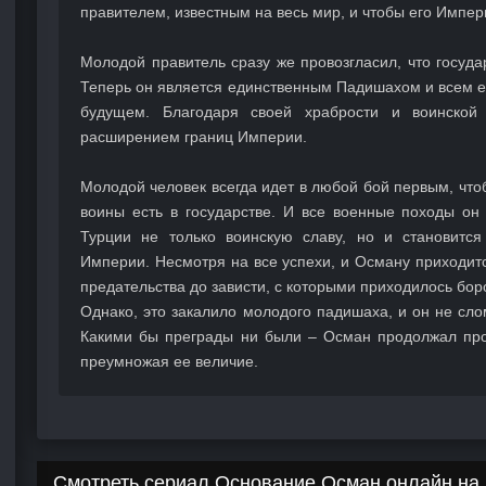
правителем, известным на весь мир, и чтобы его Импе
Молодой правитель сразу же провозгласил, что госуда
Теперь он является единственным Падишахом и всем е
будущем. Благодаря своей храбрости и воинской 
расширением границ Империи.
Молодой человек всегда идет в любой бой первым, что
воины есть в государстве. И все военные походы он
Турции не только воинскую славу, но и становитс
Империи. Несмотря на все успехи, и Осману приходит
предательства до зависти, с которыми приходилось бор
Однако, это закалило молодого падишаха, и он не сл
Какими бы преграды ни были – Осман продолжал пр
преумножая ее величие.
Смотреть сериал Основание Осман онлайн на 