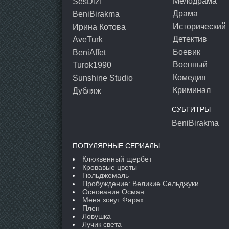
Мелодрама
SesDizi
Драма
BeniBirakma
Исторический
Ирина Котова
Детектив
AveTurk
Боевик
BeniAffet
Военный
Turok1990
Комедия
Sunshine Studio
Криминал
Дубляж
СУБТИТРЫ
BeniBirakma
ПОПУЛЯРНЫЕ СЕРИАЛЫ
Клюквенный щербет
Кровавые цветы
Гюльджемаль
Пробуждение: Великие Сельджуки
Основание Осман
Меня зовут Фарах
Плен
Ловушка
Лучик света