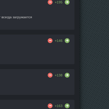
+195
 всегда загружается
+146
+138
+163