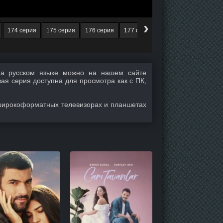
›
174 серия
175 серия
176 серия
177 серия
178 серия
179 се
а русском языке можно на нашем сайте
вая серия доступна для просмотра как с ПК,
широкоформатных телевизорах и планшетах