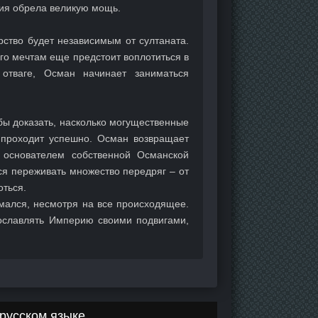
рия обрела великую мощь.
рство будет независимым от султаната.
го мечтам еще предстоит воплотиться в
отваге, Осман начинает заниматься
бы доказать, насколько могущественные
 проходит успешно. Осман возвращает
я основателем собственной Османской
ся переживать множество передряг – от
оться.
омался, несмотря на все происходящее.
ославлять Империю своими подвигами,
русском языке