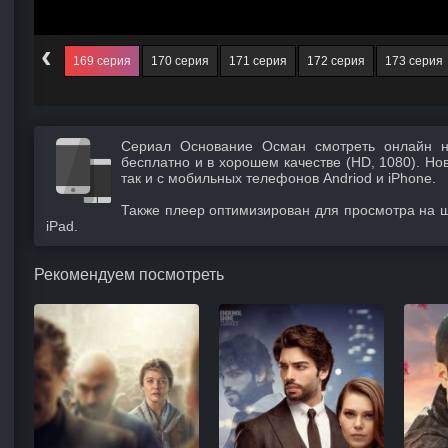
‹
168 серия
169 серия
170 серия
171 серия
172 серия
173 серия
Сериал Основание Осман смотреть онлайн н
бесплатно и в хорошем качестве (HD, 1080). Но
так и с мобильных телефонов Andriod и iPhone.
Также плеер оптимизирован для просмотра на 
iPad.
Рекомендуем посмотреть