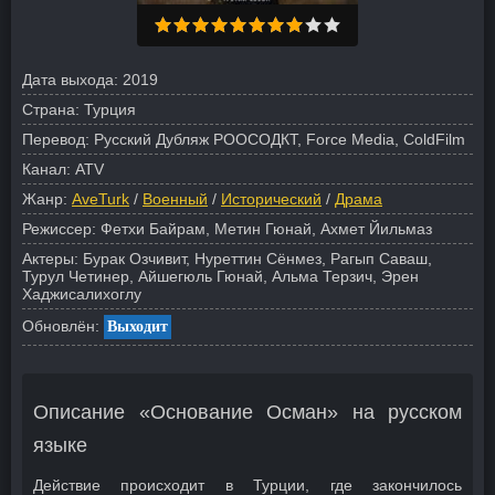
Дата выхода:
2019
Страна:
Турция
Перевод:
Русский Дубляж РООСОДКТ, Force Media, ColdFilm
Канал:
ATV
Жанр:
AveTurk
/
Военный
/
Исторический
/
Драма
Режиссер:
Фетхи Байрам, Метин Гюнай, Ахмет Йильмаз
Актеры:
Бурак Озчивит, Нуреттин Сёнмез, Рагып Саваш,
Турул Четинер, Айшегюль Гюнай, Альма Терзич, Эрен
Хаджисалихоглу
Обновлён:
Выходит
Описание «Основание Осман» на русском
языке
Действие происходит в Турции, где закончилось