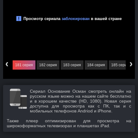
‹
›
серия
181 серия
182 серия
183 серия
184 серия
185 серия
1
Сериал Основание Осман смотреть онлайн на
русском языке можно на нашем сайте бесплатно
и в хорошем качестве (HD, 1080). Новая серия
доступна для просмотра как с ПК, так и с
мобильных телефонов Andriod и iPhone.
Также плеер оптимизирован для просмотра на
широкоформатных телевизорах и планшетах iPad.