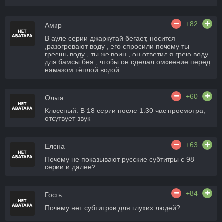
+82
Амир
В ауле серии джаркутай бегает, носится
,разогревают воду , его спросили почему ты
греешь воду , ты же воин , он ответил я грею воду
для бамсы бея , чтобы он сделал омовение перед
намазом тёплой водой
+60
Ольга
Классный. В 18 серии после 1.30 час просмотра,
отсутвует звук
+63
Елена
Почему не показывают русские субтитры с 98
серии и далее?
+84
Гость
Почему нет субтитров для глухих людей?