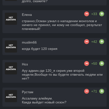
долго, скажите?
+33
Елена
странно,Осман узнал о нападении монголов и
ничего не принял, ни кому не сообщил, результат
плачевный!
+42
muslim66
когда будет 120 серия
+50
Ноз
Ауу админ,где 120_я серия,уже второй
недели,Вообще-то вы будете отвечать людям или
нет?
+71
Рустам
Ассаламу алейкум.
Какда выйдет новый сезон?