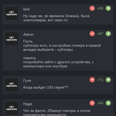
+96
lesli
Ну надо же, во времена Османа, была
электосварка, вот смех-то
+87
Admin
Гость,
субтитры есть, в настройках плеера в правой
вкладке выберите - субтитры
лариса,
попробуйте зайти с другого устройства, с
компьютера или ноутбука
+71
Гуля
Когда выйдет 103 серия??
+84
Надя
Что за фигня ,20минут смотрю а потом
перезагрузка начинается