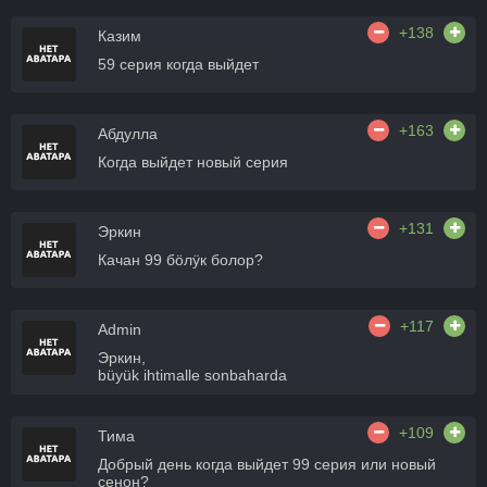
+138
Казим
59 серия когда выйдет
+163
Абдулла
Когда выйдет новый серия
+131
Эркин
Качан 99 бӧлӱк болор?
+117
Admin
Эркин,
büyük ihtimalle sonbaharda
+109
Тима
Добрый день когда выйдет 99 серия или новый
сенон?