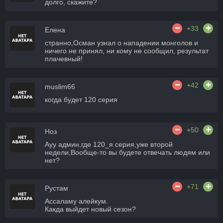
долго, скажите?
+33
Елена
странно,Осман узнал о нападении монголов и
ничего не принял, ни кому не сообщил, результат
плачевный!
+42
muslim66
когда будет 120 серия
+50
Ноз
Ауу админ,где 120_я серия,уже второй
недели,Вообще-то вы будете отвечать людям или
нет?
+71
Рустам
Ассаламу алейкум.
Какда выйдет новый сезон?