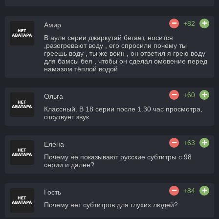
+82
Амир
В ауле серии джаркутай бегает, носится
,разогревают воду , его спросили почему ты
греешь воду , ты же воин , он ответил я грею воду
для бамсы бея , чтобы он сделал омовение перед
намазом тёплой водой
+60
Ольга
Классный. В 18 серии после 1.30 час просмотра,
отсутвует звук
+63
Елена
Почему не показывают русские субтитры с 98
серии и далее?
+84
Гость
Почему нет субтитров для глухих людей?