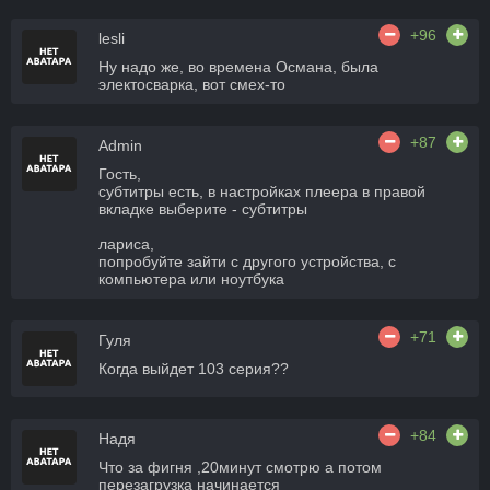
+96
lesli
Ну надо же, во времена Османа, была
электосварка, вот смех-то
+87
Admin
Гость,
субтитры есть, в настройках плеера в правой
вкладке выберите - субтитры
лариса,
попробуйте зайти с другого устройства, с
компьютера или ноутбука
+71
Гуля
Когда выйдет 103 серия??
+84
Надя
Что за фигня ,20минут смотрю а потом
перезагрузка начинается