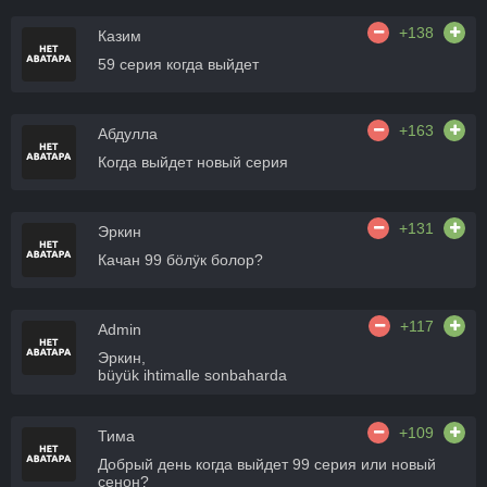
+138
Казим
59 серия когда выйдет
+163
Абдулла
Когда выйдет новый серия
+131
Эркин
Качан 99 бӧлӱк болор?
+117
Admin
Эркин,
büyük ihtimalle sonbaharda
+109
Тима
Добрый день когда выйдет 99 серия или новый
сенон?