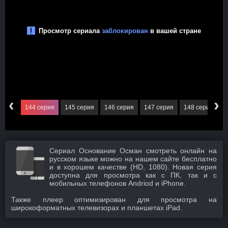
‹
›
серия
144 серия
145 серия
146 серия
147 серия
148 серия
1
Сериал Основание Осман смотреть онлайн на
русском языке можно на нашем сайте бесплатно
и в хорошем качестве (HD, 1080). Новая серия
доступна для просмотра как с ПК, так и с
мобильных телефонов Andriod и iPhone.
Также плеер оптимизирован для просмотра на
широкоформатных телевизорах и планшетах iPad.