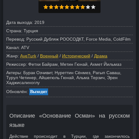
Дата выхода:
2019
Страна:
Турция
Перевод:
Русский Дубляж РООСОДКТ, Force Media, ColdFilm
Канал:
ATV
Жанр:
AveTurk
/
Военный
/
Исторический
/
Драма
Режиссер:
Фетхи Байрам, Метин Гюнай, Ахмет Йильмаз
Актеры:
Бурак Озчивит, Нуреттин Сёнмез, Рагып Саваш,
Турул Четинер, Айшегюль Гюнай, Альма Терзич, Эрен
Хаджисалихоглу
Обновлён:
Выходит
Описание «Основание Осман» на русском
языке
Действие происходит в Турции, где закончилось