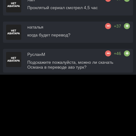
Проклятый сериал смотрел 4,5 час
+37
наталья
когда будет перевод?
+46
РусланМ
Подскажите пожалуйста, можно ли скачать
Османа в переводе авэ турк?
+51
Fiya
ПОЧЕМУ НЕ ВЫШЛА ПО ОЧЕРЕДИ СЛЕДУЮЩАЯ
16 СЕРИЯ??
+48
Гость Любовь
Когда выйдет 116 серия очень хочется досмотреть
сериал?