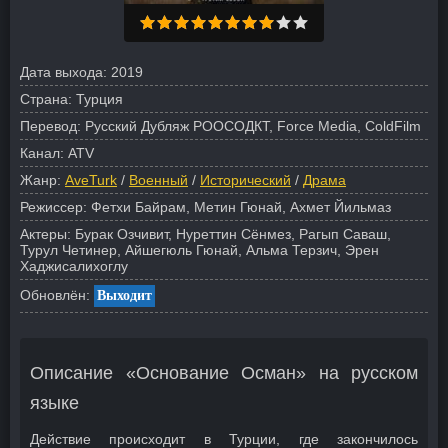
Дата выхода:
2019
Страна:
Турция
Перевод:
Русский Дубляж РООСОДКТ, Force Media, ColdFilm
Канал:
ATV
Жанр:
AveTurk
/
Военный
/
Исторический
/
Драма
Режиссер:
Фетхи Байрам, Метин Гюнай, Ахмет Йильмаз
Актеры:
Бурак Озчивит, Нуреттин Сёнмез, Рагып Саваш,
Турул Четинер, Айшегюль Гюнай, Альма Терзич, Эрен
Хаджисалихоглу
Обновлён:
Выходит
Описание «Основание Осман» на русском
языке
Действие происходит в Турции, где закончилось