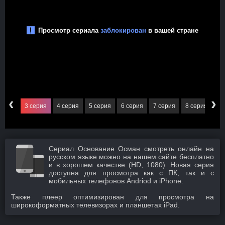
‹
›
серия
3 серия
4 серия
5 серия
6 серия
7 серия
8 серия
9 
Сериал Основание Осман смотреть онлайн на
русском языке можно на нашем сайте бесплатно
и в хорошем качестве (HD, 1080). Новая серия
доступна для просмотра как с ПК, так и с
мобильных телефонов Andriod и iPhone.
Также плеер оптимизирован для просмотра на
широкоформатных телевизорах и планшетах iPad.