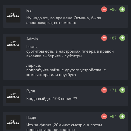
+96
lesli
Ну надо же, во времена Османа, была
электосварка, вот смех-то
+87
Admin
Гость,
субтитры есть, в настройках плеера в правой
вкладке выберите - субтитры
лариса,
попробуйте зайти с другого устройства, с
компьютера или ноутбука
+71
Гуля
Когда выйдет 103 серия??
+84
Надя
Что за фигня ,20минут смотрю а потом
перезагрузка начинается