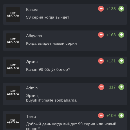
+138
Казим
59 серия когда выйдет
+163
Абдулла
Когда выйдет новый серия
+131
Эркин
Качан 99 бӧлӱк болор?
+117
Admin
Эркин,
büyük ihtimalle sonbaharda
+109
Тима
Добрый день когда выйдет 99 серия или новый
сенон?