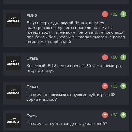
+82
Амир
В ауле серии джаркутай бегает, носится
,разогревают воду , его спросили почему ты
греешь воду , ты же воин , он ответил я грею воду
для бамсы бея , чтобы он сделал омовение перед
намазом тёплой водой
+60
Ольга
Классный. В 18 серии после 1.30 час просмотра,
отсутвует звук
+63
Елена
Почему не показывают русские субтитры с 98
серии и далее?
+84
Гость
Почему нет субтитров для глухих людей?